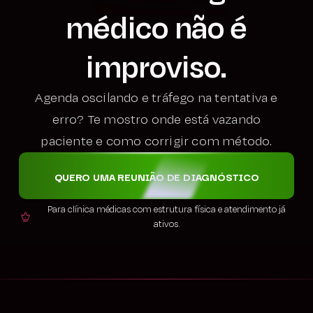
médico não é
improviso.
Agenda oscilando e tráfego na tentativa e
erro? Te mostro onde está vazando
paciente e como corrigir com método.
QUERO UMA REUNIÃO DE DIAGNÓSTICO
Para clínica médicas com estrutura física e atendimento já
ativos.